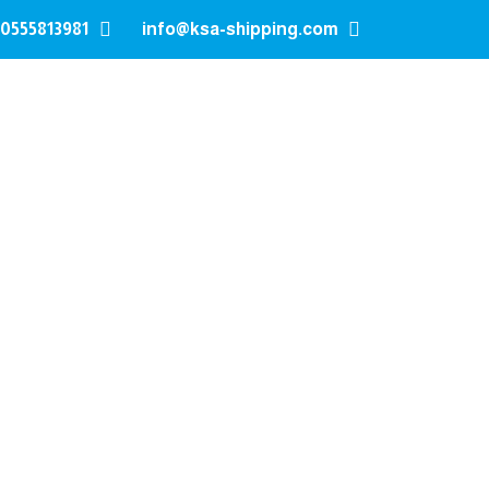
0555813981
info@ksa-shipping.com