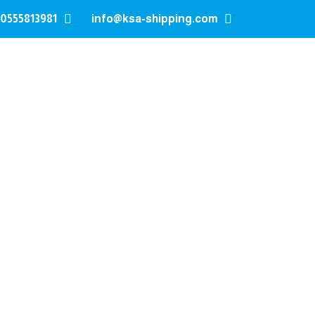
0555813981
info@ksa-shipping.com