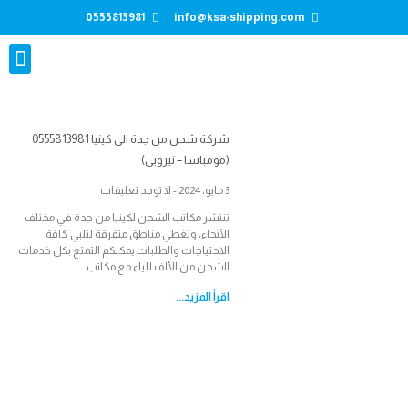
0555813981
info@ksa-shipping.com
تواصل معنا
شركة شحن من جدة الى كينيا 0555813981
(مومباسا – نيروبي)
3 مايو، 2024
لا توجد تعليقات
تنتشر مكاتب الشحن لكينيا من جدة في مختلف
الأنحاء، وتغطي مناطق متفرقة لتلبي كافة
الاحتياجات والطلبات.يمكنكم التمتع بكل خدمات
الشحن من الألف للياء مع مكاتب
اقرأ المزيد...