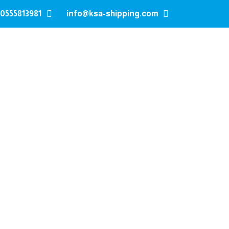
0555813981
info@ksa-shipping.com