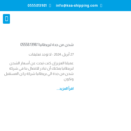
0555813981
info@ksa-shipping.com
تواصل معنا
شحن من جدة لبريطانيا 0555813981
27 أبريل، 2024
لا توجد تعليقات
عميلنا العزيز إن كنت تبحث عن أسعار الشحن
لبريطانيا يمكنك أن تبادر للاتصال بنا في شركة
شحن من جدة الي بريطانيا شركة ركن المستقبل
ونكون
اقرأ المزيد...