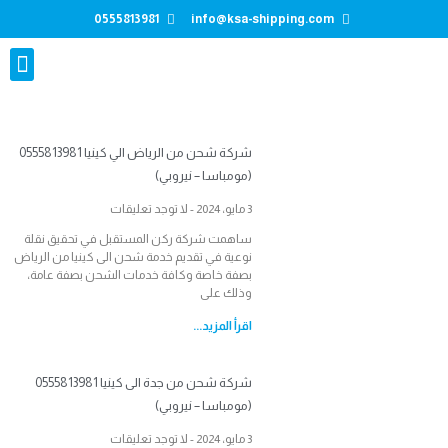
0555813981
info@ksa-shipping.com
تواصل معنا
شركة شحن من الرياض الي كينيا 0555813981
(مومباسا – نيروبي)
3 مايو، 2024
لا توجد تعليقات
ساهمت شركة ركن المستقبل في تحقيق نقلة
نوعية في تقديم خدمة شحن الى كينيا من الرياض
بصفة خاصة وكافة خدمات الشحن بصفة عامة،
وذلك على
اقرأ المزيد...
شركة شحن من جدة الى كينيا 0555813981
(مومباسا – نيروبي)
3 مايو، 2024
لا توجد تعليقات