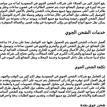
يقع اختيار كثير من العملاء على شركات الشحن الجوي في السعودية لما له من مواصفا
سرعة كبيرة في توصيل البضائع حيث يتم تحضير الطائرات في غضون ساعات ونقل وتغل
طائرات على أعلى مستوى وبها جميع مستلزمات الشحن والنقل بالأخص النقل الدولي
التوصيل إلى مختلف دول العالم في خلال ساعات، وتوفير وسيلة نقل أخرى للتوصيل إل
أسعار الشحن الجوي رخيصة ومناسبة مع جميع الفئات، ويوجد درجات متنوعة من التكالي
يمكن نقل جميع أنواع البضائع من وإلى السعودية في وقت قصير، والعمالة المتوفرة يت
خدمات الشحن الجوي
أفضل خدمات الشحن الجوي يتم الحصول عليها عند التواصل معنا على مدار 24 ساعة مع شركة ركن المستقبل فروعنا بجميع المملكة خدمة عملاء على مدار اليوم، ونقدم لكم ما يلي:
نقل البضائع عن طريق الشحن البري والبحري والجوي في غضون ساعات، وتوصيل طلبا
التعامل مع كبار رجال الأعمال وشركات التوريد للخارج، وشحن المنتجات الغذائية أو 
نتعاون مع المصانع والشركات الكبرى في كافة المجالات، والتي تحتاج إلى شركة شحن 
متاح لدينا خدمات نقل داخل السعودية وخدمة المحلات ونقل البضائع إلى البيوت في 
تكلفة الشحن الجوي
إن التعامل مع شركات الشحن الجوي في السعودية يوفر لكم كثير من الوقت والجهد، ح
فريق العمل الذي توفره شركة ركن المستقبل يتم تدريبه على أعلى مستوى ونقدم ج
أقل تكلفة الشحن الجوي وأسعار في متناول الجميع، وهناك خصومات كبيرة وأنظمة ت
طائرات على أحدث طراز تقوم بنقل البضائع إلى مختلف دول العالم، وأسهل طرق التو
الالتزام بمواعيد العمل ومراعاة أهمية الوقت لدى العملاء، وتحديد يوم الشحن المناس
المصداقية والأمانة في التعامل مع جميع الفئات، وتقديم جميع الطلبات بدقة واحترافية
شحن جوي بجدة