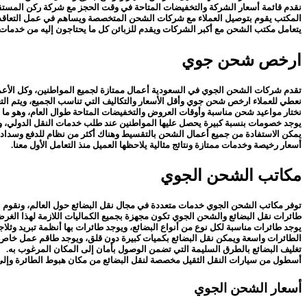
نقدم قائمة أسعار الشركة والتخفيضات المتاحة في وقت الحجز مع شركة ركن المستقب
المكتب يقوم بتوصيل العملاء مع شركات الشحن المتخصصة ويساهم في عمل التعاقد 
يتعامل مكتب الشحن مع أكبر الشركات ويقدم للزبائن كل ما يحتاجون إليه من خدمات ا
ارخص شحن جوي
تقدم شركات الشحن الجوي في السعودية أعمال ممتازة لجميع المواطنين، وكل الأعمال
نعطي للعملاء ارخص شحن جوي وأقل الأسعار والتكاليف التي تناسب الجميع، ويتم التع
نختار مواعيد شحن مناسبة وأوقات العروض والتخفيضات المتاحة طوال العام، وهو ما ي
يوجد خصومات بنسبة كبيرة يحصل عليها المواطنين عند طلب خدمات النقل الدولي، 
يمكن الاستفادة من جميع أعمال الشحن بالتقسيط وهناك أكثر من نظام للدفع وسداد ا
أسعار رخيصة وخدمات ممتازة ونتائج مثالية يلاحظها العميل منذ التعامل الأول معنا.
مكاتب الشحن الجوي
توفر مكاتب الشحن الجوي خدمات متعددة في مجال نقل البضائع حول العالم، ونقوم ب
طائرات نقل البضائع والشحن الجوي تكون مجهزة بجميع الكماليات اللازمة لهذا الغر
يوجد طائرات مناسبة لكل نوع من أنواع البضائع، ويوجد طائرات بها أنظمة تبريد وثلاجا
الطائرات واسعة ويمكن نقل البضائع بكميات كبيرة دون قلق، ويوجد طاقم عمل خاص للت
تغليف البضائع بالطرق السليمة التي تضمن الوصول بأمان إلى المكان المرغوب به.
أسطول من سيارات النقل الثقيل مخصصة لنقل البضائع من مكان هبوط الطائرة وإلى م
أسعار الشحن الجوي