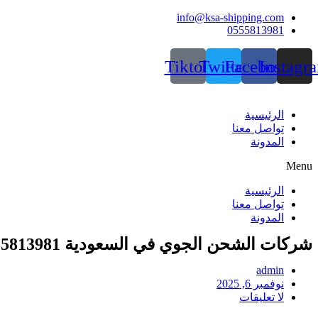
Skip
info@ksa-shipping.com
to
0555813981
content
Tiktok
Twitter
Facebook
Instagr
الرئيسية
تواصل معنا
المدونة
Menu
الرئيسية
تواصل معنا
المدونة
شركات الشحن الجوي في السعودية 0555813981
admin
نوفمبر 6, 2025
لا تعليقات